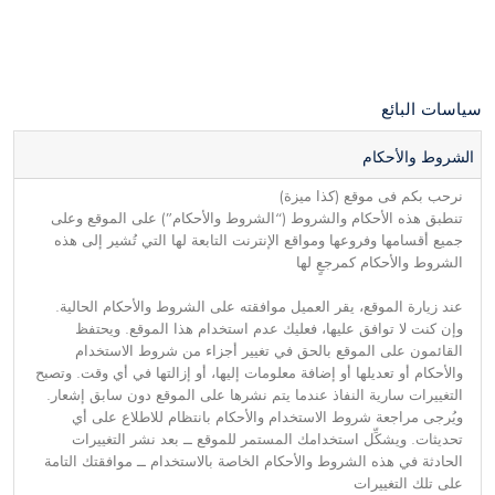
سياسات البائع
الشروط والأحكام
نرحب بكم فى موقع (كذا ميزة)
تنطبق هذه الأحكام والشروط (“الشروط والأحكام”) على الموقع وعلى
جميع أقسامها وفروعها ومواقع الإنترنت التابعة لها التي تُشير إلى هذه
الشروط والأحكام كمرجعٍ لها
عند زيارة الموقع، يقر العميل موافقته على الشروط والأحكام الحالية.
وإن كنت لا توافق عليها، فعليك عدم استخدام هذا الموقع. ويحتفظ
القائمون على الموقع بالحق في تغيير أجزاء من شروط الاستخدام
والأحكام أو تعديلها أو إضافة معلومات إليها، أو إزالتها في أي وقت. وتصبح
التغييرات سارية النفاذ عندما يتم نشرها على الموقع دون سابق إشعار.
ويُرجى مراجعة شروط الاستخدام والأحكام بانتظام للاطلاع على أي
تحديثات. ويشكِّل استخدامك المستمر للموقع ــ بعد نشر التغييرات
الحادثة في هذه الشروط والأحكام الخاصة بالاستخدام ــ موافقتك التامة
على تلك التغييرات