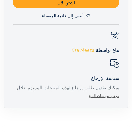
اشترِ الآن
أضف إلي قائمة المفضلة
يباع بواسطة
Kza Meeza
سياسة الإرجاع
يمكنك تقديم طلب إرجاع لهذه المنتجات المميزة خلال
14 يومًا وحتى 30 يومًا في حالة وجود عيوب من وقت
عرض سياسات البائع
وصول الطلب، مع وجود تقرير فني من الشركة
المصنعة يفيد ذلك. عند إعادة المنتج، تأكد من أن جميع
ملحقات الطلب في حالتها الصحيحة وأن المنتج في
عبوته الأصلية. لاحظ أنه لا يمكن إرجاع المنتجات