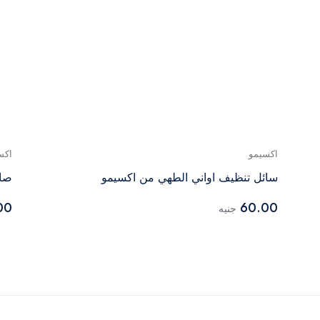
اكسيمو
اكس
سائل تنظيف اواني الطهي من اكسيمو
صاب
00
60.00
جنيه