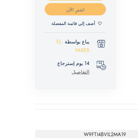
اشترِ الآن
أضف إلي قائمة المفضلة
يباع بواسطة
EL-
FARES
14 يوم إسترجاع
التفاصيل
W9FTI4BVIL2MA19