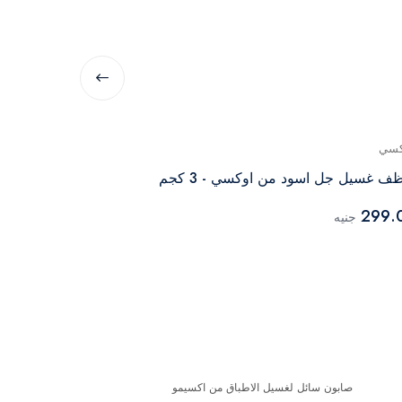
كسي
اواكسي
ف غسيل جل اسود من اوكسي - 3 كجم
اواكسي مسحوق عا
160.00
299.
جنيه
جنيه