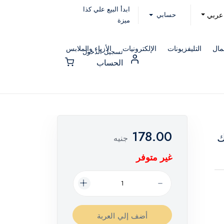
ابدأ البيع علي كذا
حسابي
عربي
ميزة
مال
التليفزيونات
الإلكترونيات
الأزياء والملابس
تسجيل الدخول
الحساب
178.00
ك
جنيه
غير متوفر
أضف إلي العربة