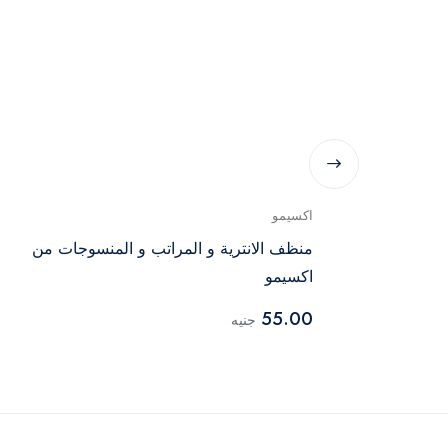
اكسيمو
مسحوق غسيل أوتوماتيك برائحة اللافندر من تايد 8
منظف الانترية و المراتب و المنسوجات من
اكسيمو
55.00
جنيه