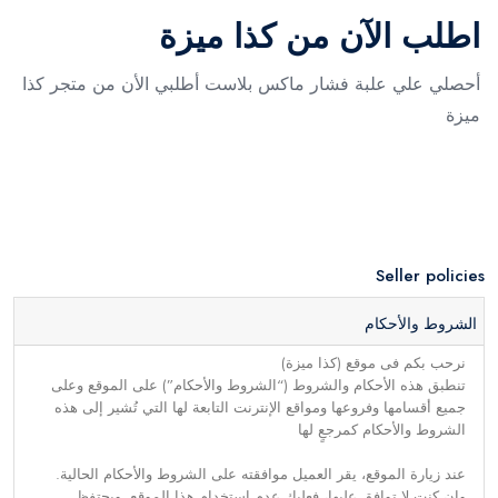
اطلب الآن من كذا ميزة
أحصلي علي علبة فشار ماكس بلاست أطلبي الأن من متجر كذا
ميزة
Seller policies
الشروط والأحكام
نرحب بكم فى موقع (كذا ميزة)
تنطبق هذه الأحكام والشروط (“الشروط والأحكام”) على الموقع وعلى
جميع أقسامها وفروعها ومواقع الإنترنت التابعة لها التي تُشير إلى هذه
الشروط والأحكام كمرجعٍ لها
عند زيارة الموقع، يقر العميل موافقته على الشروط والأحكام الحالية.
وإن كنت لا توافق عليها، فعليك عدم استخدام هذا الموقع. ويحتفظ