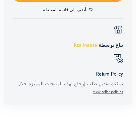
أضف إلي قائمة المفضلة
يباع بواسطة
Kza Meeza
Return Policy
يمكنك تقديم طلب إرجاع لهذه المنتجات المميزة خلال
14 يومًا وحتى 30 يومًا في حالة وجود عيوب من وقت
View seller policies
وصول الطلب، مع وجود تقرير فني من الشركة
المصنعة يفيد ذلك. عند إعادة المنتج، تأكد من أن جميع
ملحقات الطلب في حالتها الصحيحة وأن المنتج في
عبوته الأصلية. لاحظ أنه لا يمكن إرجاع المنتجات
الإلكترونية في حالة تغيير الرأي إذا لم تكن مختومة