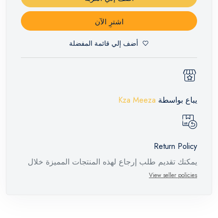
اشترِ الآن
أضف إلي قائمة المفضلة
يباع بواسطة
Kza Meeza
Return Policy
يمكنك تقديم طلب إرجاع لهذه المنتجات المميزة خلال
14 يومًا وحتى 30 يومًا في حالة وجود عيوب من وقت
View seller policies
وصول الطلب، مع وجود تقرير فني من الشركة
المصنعة يفيد ذلك. عند إعادة المنتج، تأكد من أن جميع
ملحقات الطلب في حالتها الصحيحة وأن المنتج في