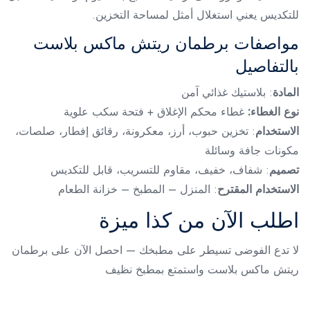
للتكديس يعني استغلال أمثل لمساحة التخزين.
مواصفات برطمان ريتش ماكس بلاست
بالتفاصيل
المادة
: بلاستيك غذائي آمن
نوع الغطاء:
غطاء محكم الإغلاق + فتحة سكب علوية
الاستخدام
: تخزين حبوب، أرز، معكرونة، رقائق إفطار، صلصات،
مكونات جافة وسائلة
تصميم
: شفاف، خفيف، مقاوم للتسريب، قابل للتكديس
الاستخدام المقترح
: المنزل – المطبخ – خزانة الطعام
اطلب الآن من كذا ميزة
لا تدع الفوضى تسيطر على مطبخك — احصل الآن على برطمان
ريتش ماكس بلاست واستمتع بمطبخ نظيف