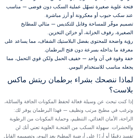
فتحة علوية صغيرة تسهّل عملية السكب دون فوضى — مناسب
عند سكب حبوب أو معكرونة أو أرز مباشرة.
تصميم موفّر للمساحة وقابل للتكديس — مثالي للمطابخ
الصغيرة، رفوف الخزانة، أو خزائن التخزين.
رؤية واضحة للمحتوى بفضل البلاستيك الشفاف، مما يساعد على
معرفة ما بداخله بسرعة دون فتح البرطمان.
خفة وقوة في آن واحد — خفيف الحمل ولكن قوي التحمل، مما
يجعله مناسب للاستخدام اليومي.
لماذا ننصحك بشراء برطمان ريتش ماكس
بلاست؟
إذا كنت تبحث عن وسيلة فعالة لحفظ المكونات الجافة والسائلة،
وترغب في مطبخ مرتب ونظيف — فهذا البرطمان يوفر لك:
الراحة، الأمان الغذائي، التنظيم، وحماية المكونات من الرطوبة
والحشرات. سهولة السكب من الفتحـة العلوية تعني أنك لن
تفسد دقيقًا أو أرزًا على أرضية المطبخ بعد اليوم، وتصميمه القابل