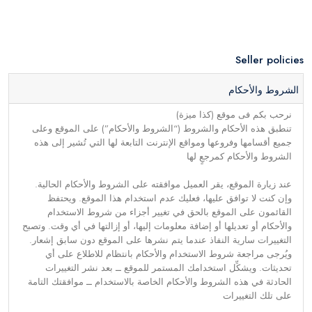
Seller policies
الشروط والأحكام
نرحب بكم فى موقع (كذا ميزة)
تنطبق هذه الأحكام والشروط (“الشروط والأحكام”) على الموقع وعلى
جميع أقسامها وفروعها ومواقع الإنترنت التابعة لها التي تُشير إلى هذه
الشروط والأحكام كمرجعٍ لها
عند زيارة الموقع، يقر العميل موافقته على الشروط والأحكام الحالية.
وإن كنت لا توافق عليها، فعليك عدم استخدام هذا الموقع. ويحتفظ
القائمون على الموقع بالحق في تغيير أجزاء من شروط الاستخدام
والأحكام أو تعديلها أو إضافة معلومات إليها، أو إزالتها في أي وقت. وتصبح
التغييرات سارية النفاذ عندما يتم نشرها على الموقع دون سابق إشعار.
ويُرجى مراجعة شروط الاستخدام والأحكام بانتظام للاطلاع على أي
تحديثات. ويشكِّل استخدامك المستمر للموقع ــ بعد نشر التغييرات
الحادثة في هذه الشروط والأحكام الخاصة بالاستخدام ــ موافقتك التامة
على تلك التغييرات