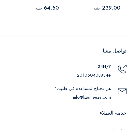
3 قطع
متعدد الالوان
64.50
239.00
جنيه
جنيه
تواصل معنا
24H/7
+201050408834
هل تحتاج لمساعده في طلبك؟
info@kzameeza.com
خدمة العملاء