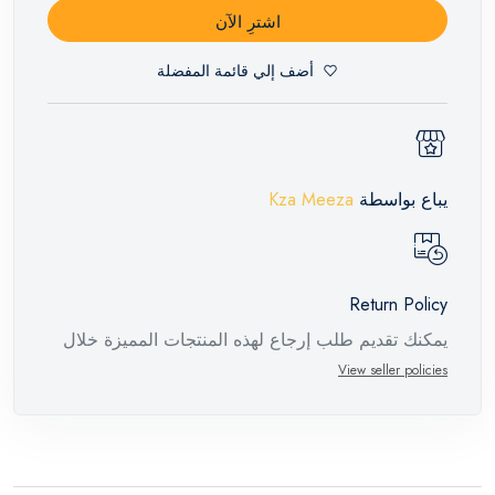
اشترِ الآن
أضف إلي قائمة المفضلة
يباع بواسطة
Kza Meeza
Return Policy
يمكنك تقديم طلب إرجاع لهذه المنتجات المميزة خلال
14 يومًا وحتى 30 يومًا في حالة وجود عيوب من وقت
View seller policies
وصول الطلب، مع وجود تقرير فني من الشركة
المصنعة يفيد ذلك. عند إعادة المنتج، تأكد من أن جميع
ملحقات الطلب في حالتها الصحيحة وأن المنتج في
عبوته الأصلية. لاحظ أنه لا يمكن إرجاع المنتجات