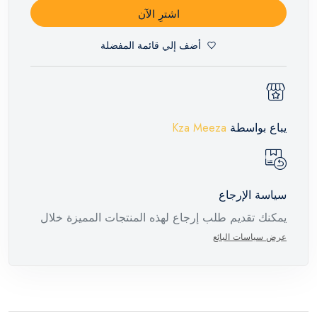
اشترِ الآن
أضف إلي قائمة المفضلة
يباع بواسطة
Kza Meeza
سياسة الإرجاع
يمكنك تقديم طلب إرجاع لهذه المنتجات المميزة خلال
14 يومًا وحتى 30 يومًا في حالة وجود عيوب من وقت
عرض سياسات البائع
وصول الطلب، مع وجود تقرير فني من الشركة
المصنعة يفيد ذلك. عند إعادة المنتج، تأكد من أن جميع
ملحقات الطلب في حالتها الصحيحة وأن المنتج في
عبوته الأصلية. لاحظ أنه لا يمكن إرجاع المنتجات