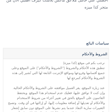
أحصلي علي حامل ملاعق ماكس بلاست كيرف أطلبي الأن من
متجر كذا ميزه
سياسات البائع
الشروط والأحكام
نرحب بكم فى موقع (كذا ميزة)
تنطبق هذه الأحكام والشروط (“الشروط والأحكام”) على الموقع وعلى
جميع أقسامها وفروعها ومواقع الإنترنت التابعة لها التي تُشير إلى هذه
الشروط والأحكام كمرجعٍ لها
عند زيارة الموقع، يقر العميل موافقته على الشروط والأحكام الحالية.
وإن كنت لا توافق عليها، فعليك عدم استخدام هذا الموقع. ويحتفظ
القائمون على الموقع بالحق في تغيير أجزاء من شروط الاستخدام
والأحكام أو تعديلها أو إضافة معلومات إليها، أو إزالتها في أي وقت. وتصبح
التغييرات سارية النفاذ عندما يتم نشرها على الموقع دون سابق إشعار.