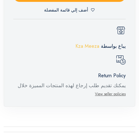
أضف إلي قائمة المفضلة
يباع بواسطة
Kza Meeza
Return Policy
يمكنك تقديم طلب إرجاع لهذه المنتجات المميزة خلال
14 يومًا وحتى 30 يومًا في حالة وجود عيوب من وقت
View seller policies
وصول الطلب، مع وجود تقرير فني من الشركة
المصنعة يفيد ذلك. عند إعادة المنتج، تأكد من أن جميع
ملحقات الطلب في حالتها الصحيحة وأن المنتج في
عبوته الأصلية. لاحظ أنه لا يمكن إرجاع المنتجات
الإلكترونية في حالة تغيير الرأي إذا لم تكن مختومة