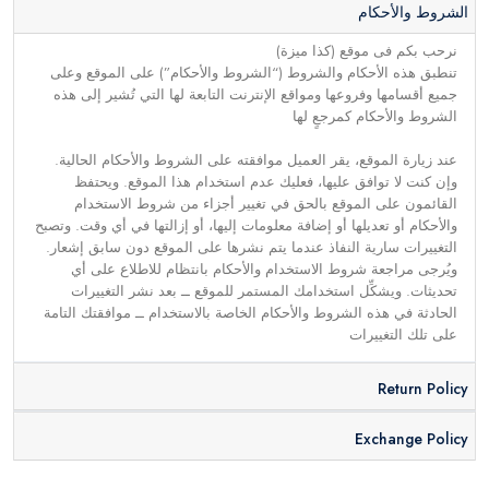
الشروط والأحكام
نرحب بكم فى موقع (كذا ميزة)
تنطبق هذه الأحكام والشروط (“الشروط والأحكام”) على الموقع وعلى
جميع أقسامها وفروعها ومواقع الإنترنت التابعة لها التي تُشير إلى هذه
الشروط والأحكام كمرجعٍ لها
عند زيارة الموقع، يقر العميل موافقته على الشروط والأحكام الحالية.
وإن كنت لا توافق عليها، فعليك عدم استخدام هذا الموقع. ويحتفظ
القائمون على الموقع بالحق في تغيير أجزاء من شروط الاستخدام
والأحكام أو تعديلها أو إضافة معلومات إليها، أو إزالتها في أي وقت. وتصبح
التغييرات سارية النفاذ عندما يتم نشرها على الموقع دون سابق إشعار.
ويُرجى مراجعة شروط الاستخدام والأحكام بانتظام للاطلاع على أي
تحديثات. ويشكِّل استخدامك المستمر للموقع ــ بعد نشر التغييرات
الحادثة في هذه الشروط والأحكام الخاصة بالاستخدام ــ موافقتك التامة
على تلك التغييرات
Return Policy
Exchange Policy