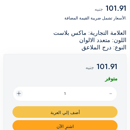
101.91
جنيه
.الأسعار تشمل ضريبة القيمة المضافة
العلامة التجارية: ماكس بلاست
اللون: متعدد الالوان
النوع: درج الملاعق
101.91
جنيه
متوفر
أضف إلي العربة
اشترِ الآن