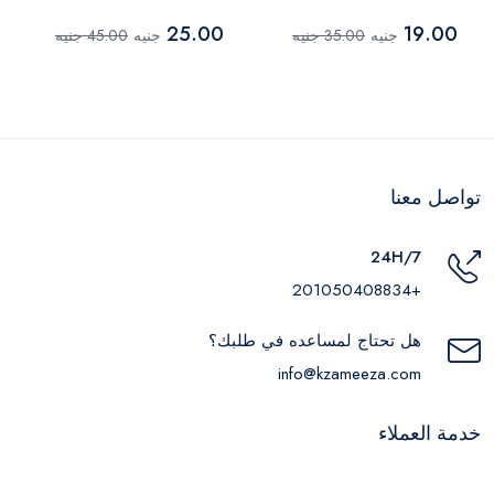
متعددة الألوان
25.00
19.00
جنيه
35.00 جنيه
جنيه
45.00 جنيه
تواصل معنا
24H/7
+201050408834
هل تحتاج لمساعده في طلبك؟
info@kzameeza.com
خدمة العملاء