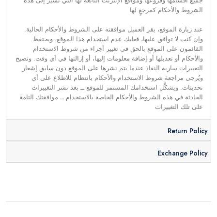
جميع أقسامها وفروعها ومواقع الإنترنت التابعة لها التي تُشير إلى هذه
الشروط والأحكام كمرجعٍ لها
عند زيارة الموقع، يقر العميل موافقته على الشروط والأحكام الحالية.
وإن كنت لا توافق عليها، فعليك عدم استخدام هذا الموقع. ويحتفظ
القائمون على الموقع بالحق في تغيير أجزاء من شروط الاستخدام
والأحكام أو تعديلها أو إضافة معلومات إليها، أو إزالتها في أي وقت. وتصبح
التغييرات سارية النفاذ عندما يتم نشرها على الموقع دون سابق إشعار.
ويُرجى مراجعة شروط الاستخدام والأحكام بانتظام للاطلاع على أي
تحديثات. ويشكِّل استخدامك المستمر للموقع ــ بعد نشر التغييرات
الحادثة في هذه الشروط والأحكام الخاصة بالاستخدام ــ موافقتك التامة
على تلك التغييرات
Return Policy
Exchange Policy