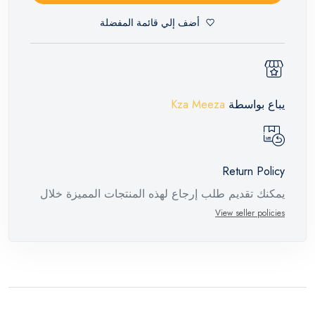
أضف إلي قائمة المفضلة
يباع بواسطة
Kza Meeza
Return Policy
يمكنك تقديم طلب إرجاع لهذه المنتجات المميزة خلال
14 يومًا وحتى 30 يومًا في حالة وجود عيوب من وقت
View seller policies
وصول الطلب، مع وجود تقرير فني من الشركة
المصنعة يفيد ذلك. عند إعادة المنتج، تأكد من أن جميع
ملحقات الطلب في حالتها الصحيحة وأن المنتج في
عبوته الأصلية. لاحظ أنه لا يمكن إرجاع المنتجات
الإلكترونية في حالة تغيير الرأي إذا لم تكن مختومة