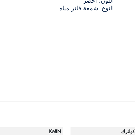
اللون: أخضر
النوع: شمعة فلتر مياه
كواترك
KMIN