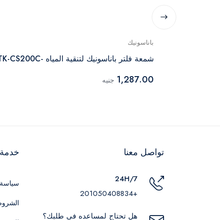
باناسونيك
شمعة فلتر باناسونيك لتنقية المياه -TK-CS200C
1,287.00
جنيه
تواصل معنا
خدمة ا
24H/7
سياسة 
+201050408834
الشروط
هل تحتاج لمساعده في طلبك؟