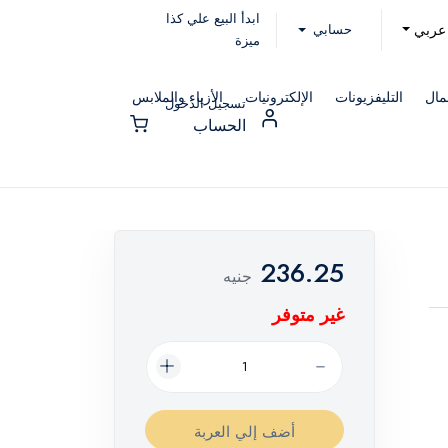
ابدأ البيع علي كذا
حسابي
عربي
ميزة
مال
التليفزيونات
الإلكترونيات
الأزياء والملابس
تسجيل الدخول
الحساب
236.25
جنيه
غير متوفر
أضف إلي العربة