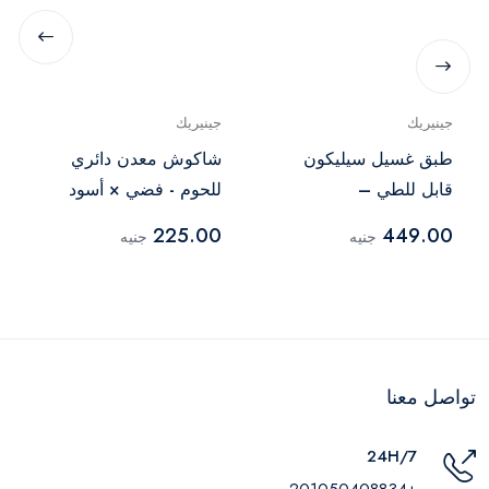
جينيريك
جينيريك
طبق غسيل سيليكون
شاكوش معدن دائري
قابل للطي –
للحوم - فضي × أسود
أبيض×رمادي
225.00
449.00
جنيه
جنيه
تواصل معنا
24H/7
+201050408834