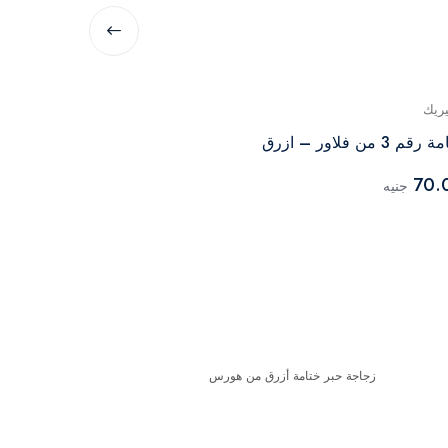
يريك
جينيريك
قم 3 من فلاور – ازرق
زجاجة حبر خت
50.00
70.
جنيه
جنيه