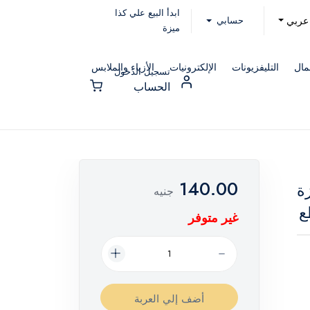
ابدأ البيع علي كذا
حسابي
عربي
ميزة
مال
التليفزيونات
الإلكترونيات
الأزياء والملابس
تسجيل الدخول
الحساب
140.00
ة
جنيه
غير متوفر
أضف إلي العربة