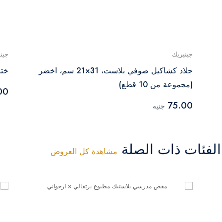
جينيريك
جين
جلاد كشاكيل صوفي بلاست، 31×21 سم، اخضر
ختامة ر
(مجموعة من 10 قطع)
00
75.00
جنيه
فئات ذات الصلة
مشاهدة كل العروض