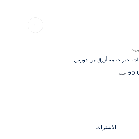
يريك
جينيريك
جة حبر ختامة أزرق من هورس
ختامة رقم 3 من فلاور – ازرق
70.00
50.
جنيه
جنيه
الاشتراك