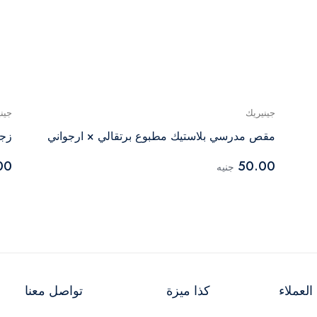
جينيريك
جين
مقص مدرسي بلاستيك مطبوع برتقالي × ارجواني
زجا
00
50.00
جنيه
لعملاء
كذا ميزة
تواصل معنا