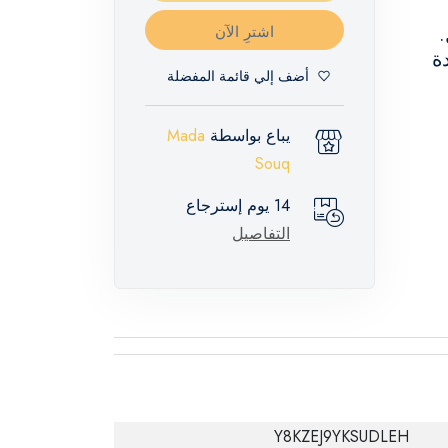
اشترِ الآن
ة
أضف إلي قائمة المفضلة
يباع بواسطة
Mada
Souq
14 يوم إسترجاع
التفاصيل
Y8KZEJ9YKSUDLEH