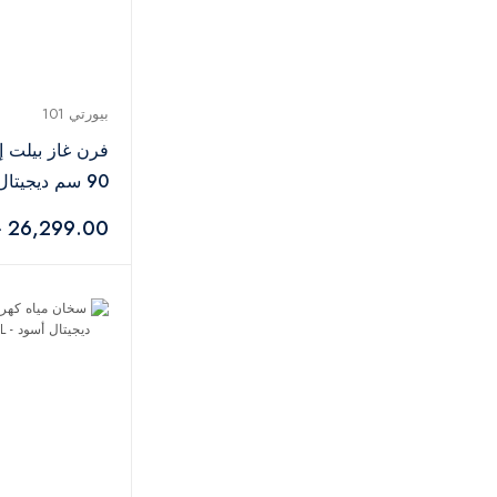
بيورتي 101
فرن غاز بيلت إ
90 سم ديجيتا
أسود – D
26,299.00 جنيه
GBL