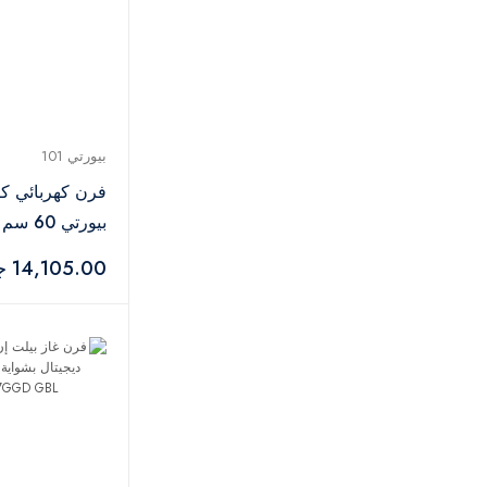
بيورتي 101
فرن كهربائي ك
بيورتي 0
KPT606EEBL
14,105.00 جنيه