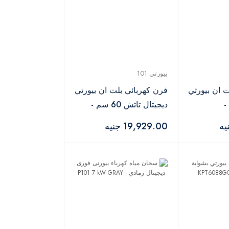
بيورتي 101
 ان بيورتي
فرن كهربائي بلت ان بيورتي
م -
ديجيتال تاتش 60 سم -
KPT6020EETDB FALL
KPT
19,929.00 جنيه
T88L