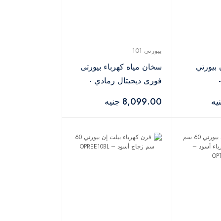
بيورتي 101
 بيورتي
سخان مياه كهرباء بيورتى
-
فورى ديجيتال رمادي -
P101 7 kW GRAY
KPT
8,099.00 جنيه