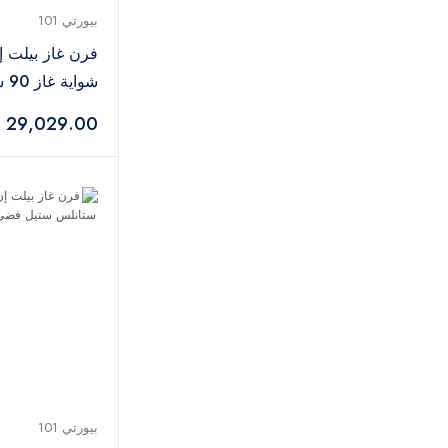
بيورتي 101
فرن غاز بيلت إ
شوا
OPT903GG
29,029.00 جنيه
بيورتي 101