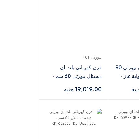
بيورتي 101
فرن غاز بلت إن بيورتي 90
فرن كهربائي بلت ان
ية غاز -
ديجيتال بيورتي 60 سم -
OPT60PRO DARK EED
19,019.00 جنيه