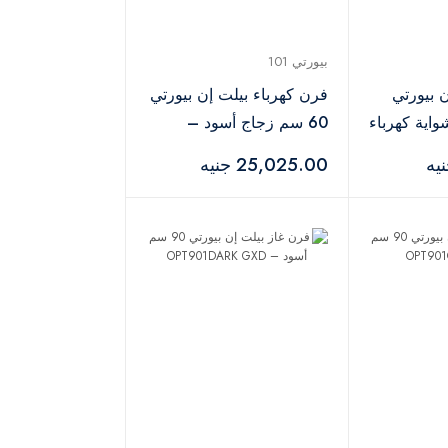
بيورتي 101
 بيورتي
فرن كهرباء بيلت إن بيورتي
واية كهرباء
60 سم زجاج أسود –
OPREE10BL
25,025.00 جنيه