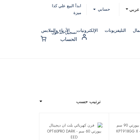
ابدأ البيع علي كذا
حسابي
عربي
ميزة
مال
التليفزيونات
الإلكترونيات
الأزياء والملابس
تسجيل الدخول
الحساب
ترتيب حسب