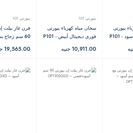
بيورتي 101
بيورتي 101
اء بيورتى
سخان مياه كهرباء بيورتى
فرن غاز بيلت إن
فورى ديجيتال أسود - P101
فورى ديجيتال أبيض - P101
60 سم زجاج بش
9 kW WHITE
أسود – OPT60GED
10,911.00 جنيه
19,565.00 جنيه