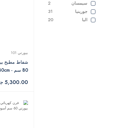
سيمسان
2
جورينيا
31
البا
20
بيورتي 101
شفاط مطبخ بي
80 سم - PIATTA 80cm
5,300.00 جنيه