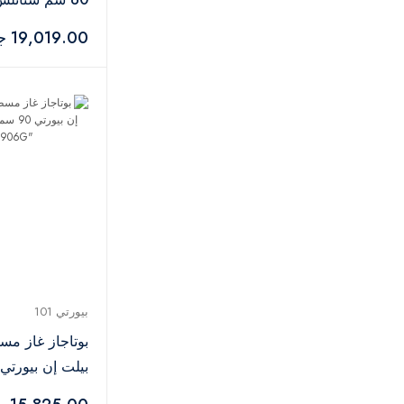
فضي – OPT602GGD
19,019.00 جنيه
بيورتي 101
زجاج أسود – "HPT906G