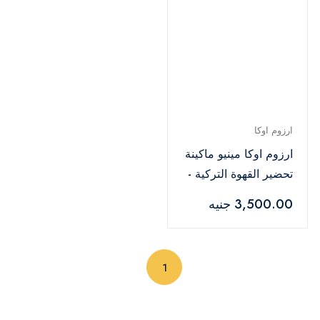
ارزوم اوكا
ارزوم اوكا مينيو ماكينة
تحضير القهوة التركية -
اسود وفضي-OK004
3,500.00 جنيه
(current)
1