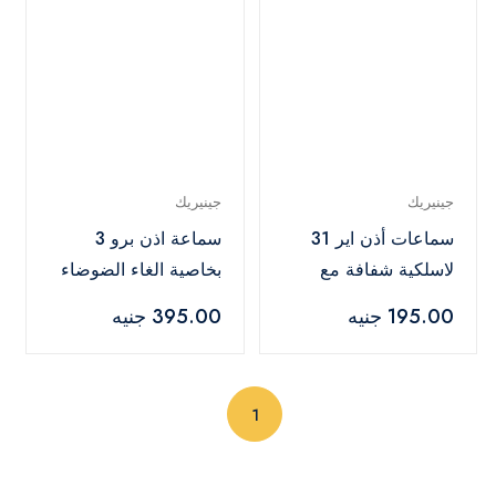
جينيريك
جينيريك
سماعات أذن اير 31
سماعة اذن برو 3
لاسلكية شفافة مع
بخاصية الغاء الضوضاء
صوت جهوري عميق
النشطة متوافقة مع
195.00 جنيه
395.00 جنيه
ستيريو -اسود
جميع الموبايلات - ابيض
(current)
1