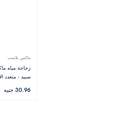
ماكس بلاست
زجاجة مياه ما
سبيد - متعدد الا
30.96 جنيه