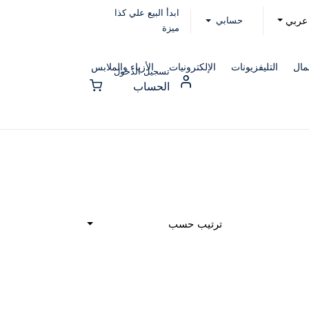
ابدأ البيع علي كذا
حسابي
عربي
ميزة
مال
التليفزيونات
الإلكترونيات
الأزياء والملابس
تسجيل الدخول
الحساب
ترتيب حسب