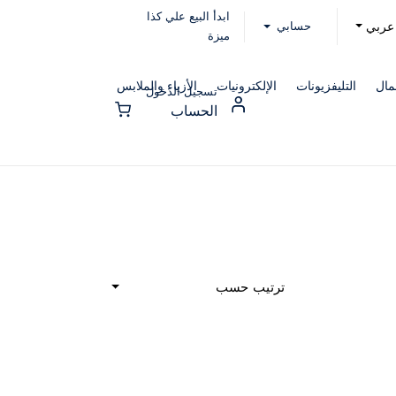
ابدأ البيع علي كذا
حسابي
عربي
ميزة
مال
التليفزيونات
الإلكترونيات
الأزياء والملابس
تسجيل الدخول
الحساب
ترتيب حسب