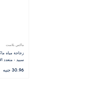
ماكس بلاست
زجاجة مياه ما
سبيد - متعدد الا
30.96 جنيه