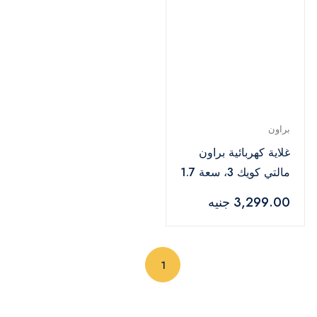
براون
غلاية كهربائية براون
مالتي كويك 3، سعة 1.7
لتر، 2200 وات، اسود-
3,299.00 جنيه
WK 300
(current)
1