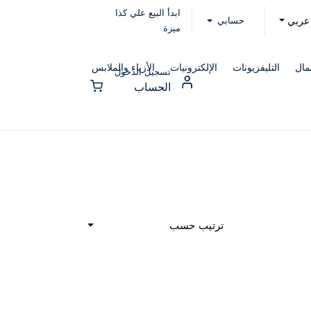
ابدأ البيع علي كذا
حسابي
عربي
ميزة
مال
التليفزيونات
الإلكترونيات
الأزياء والملابس
تسجيل الدخول
الحساب
ترتيب حسب