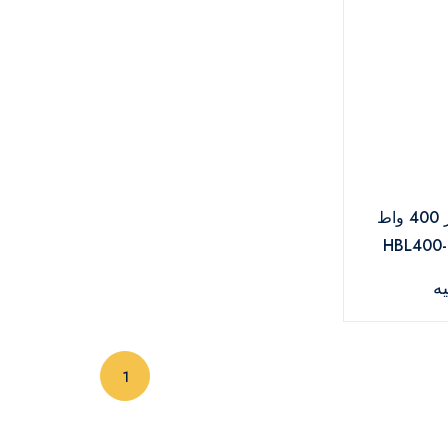
أي دو هاند بلندر 400 واط
(current)
1