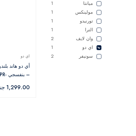
ميانتا
1
مولينكس
1
تورنيدو
1
الترا
1
وان لايف
2
اي دو
1
سونيفر
2
اي دو
– بنفسجي -HBL400-PR
1,299.00 جنيه