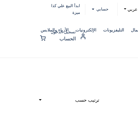
ابدأ البيع علي كذا
حسابي
عربي
ميزة
مال
التليفزيونات
الإلكترونيات
الأزياء والملابس
تسجيل الدخول
الحساب
ترتيب حسب