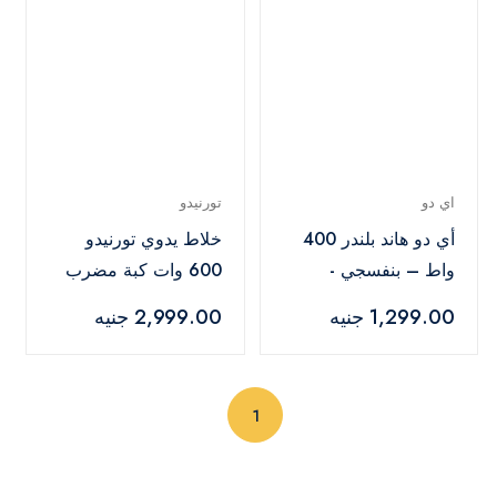
اي دو
تورنيدو
أي دو هاند بلندر 400
خلاط يدوي تورنيدو
واط – بنفسجي -
600 وات كبة مضرب
HBL400-PR
بيض أبيض - HB-
1,299.00 جنيه
2,999.00 جنيه
600WBT
(current)
1