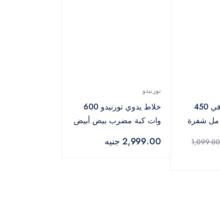
تورنيدو
خلاط يدوي هيرفي 450
خلاط يدوي تورنيدو 600
اط توربو 600 مل شفرة
وات كبة مضرب بيض أبيض
وم للصدأ،
- HB-600WBT
2,999.00 جنيه
1,099.00