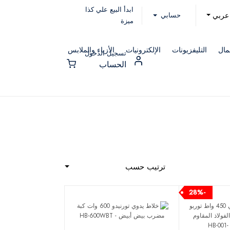
ابدأ البيع علي كذا
حسابي
عربي
ميزة
مال
التليفزيونات
الإلكترونيات
الأزياء والملابس
تسجيل الدخول
الحساب
ترتيب حسب
-28%