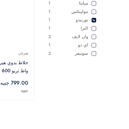
ميانتا
1
مولينكس
1
تورنيدو
1
الترا
1
وان لايف
2
اي دو
1
سونيفر
2
هيرفي
وا
من الفولاذ المق
799.00 جنيه
تركواز -HB-001
جنيه