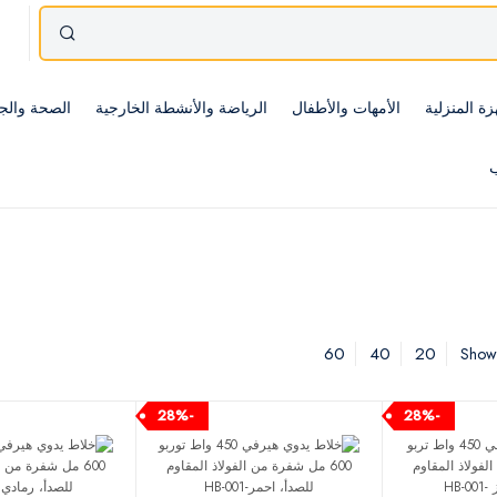
زة المنزلية
الأمهات والأطفال
الرياضة والأنشطة الخارجية
الصحة والج
ب
60
40
20
Showi
-28%
-28%