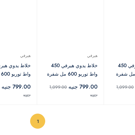
هيرفي
هيرفي
خلاط يدوي هيرفي 450
خلاط يدوي هيرفي 450
ط تربو 600 مل شفرة
واط توربو 600 مل شفرة
و
اوم للصدأ،
من الفولاذ المقاوم للصدأ،
من الفولاذ المقا
799.00 جنيه
799.00 جنيه
1,099.00
1,099.00
احمر-HB-001
رمادي -HB-001
جنيه
جنيه
(current)
1