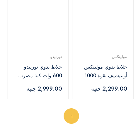
مولينكس
تورنيدو
خلاط يدوي مولينكس
خلاط يدوي تورنيدو
أوبتيشيف بقوة 1000
600 وات كبة مضرب
وات و8 وظائف أبيض -
بيض أبيض - HB-
2,299.00 جنيه
2,999.00 جنيه
600WBT
DD6411EG
(current)
1