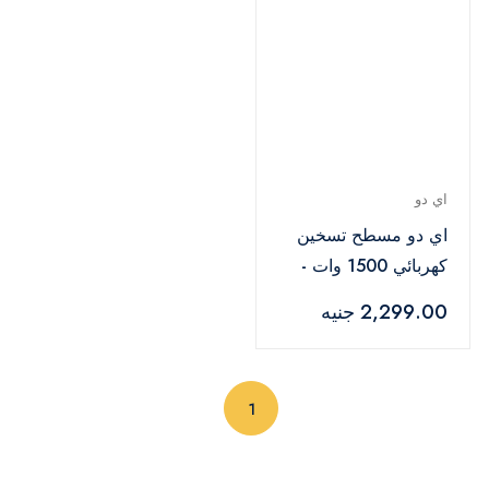
اي دو
اي دو مسطح تسخين
كهربائي 1500 وات -
فضي - HP2E1500-SV
2,299.00 جنيه
(current)
1