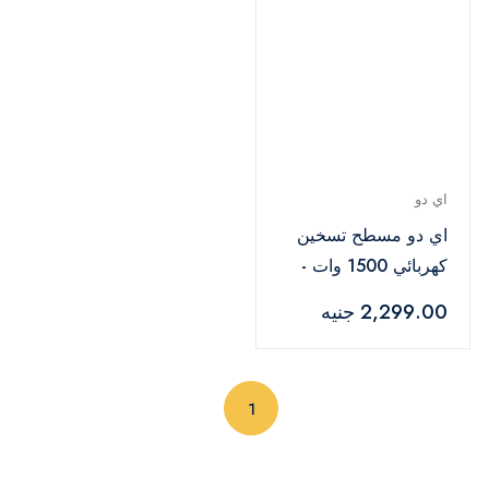
اي دو
اي دو مسطح تسخين
كهربائي 1500 وات -
فضي - HP2E1500-SV
2,299.00 جنيه
(current)
1