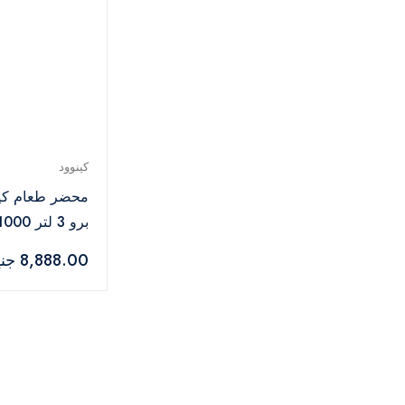
كينوود
محضر طعام كين
أبيض×فضي –
8,888.00 جنيه
DP65.400WH