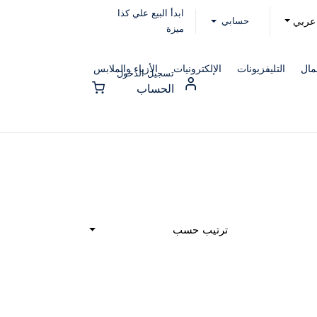
ابدأ البيع علي كذا
حسابي
عربي
ميزة
مال
التليفزيونات
الإلكترونيات
الأزياء والملابس
تسجيل الدخول
الحساب
ترتيب حسب