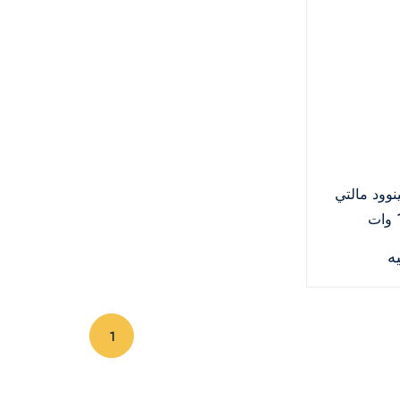
وود مالتي
برو 3 لتر 1000 وات
F
(current)
1