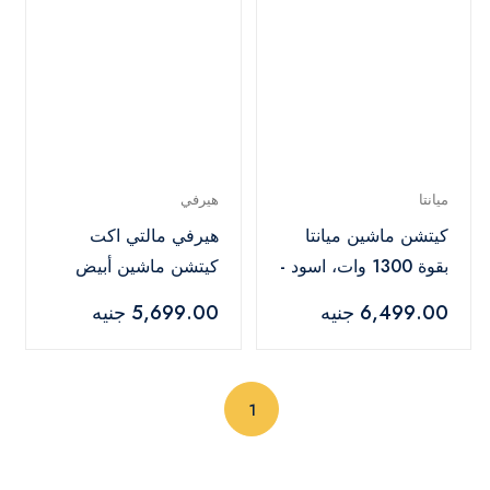
ميانتا
هيرفي
كيتشن ماشين ميانتا
هيرفي مالتي اكت
بقوة 1300 وات، اسود -
كيتشن ماشين أبيض
KM38232C
1000 وات -
6,499.00 جنيه
5,699.00 جنيه
HFBMU002
(current)
1