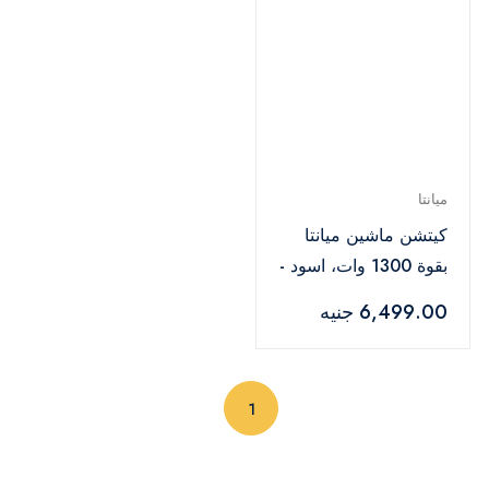
ميانتا
كيتشن ماشين ميانتا
بقوة 1300 وات، اسود -
KM38232C
6,499.00 جنيه
(current)
1