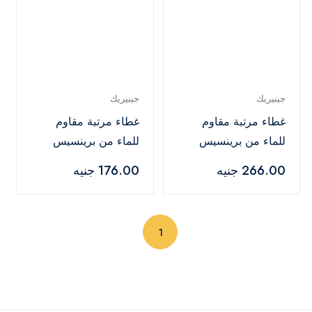
جينيريك
جينيريك
غطاء مرتبة مقاوم
غطاء مرتبة مقاوم
للماء من برينسيس
للماء من برينسيس
تيري كينج 180×200
تيري مزدوج 120 ×
266.00 جنيه
176.00 جنيه
سم - ابيض
200 سم- ابيض
(current)
1