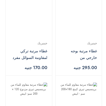
جينيريك
جينيريك
غطاء مرتبة بوجه
غطاء مرتبة تركي
خارجي من
لمقاومة السوائل مفرد
المايكروفايبر من ريجال
من ستايلي - ابيض -
295.00 جنيه
170.00 جنيه
ان هاوس 200×160
100X200 سم
سم - أبيض