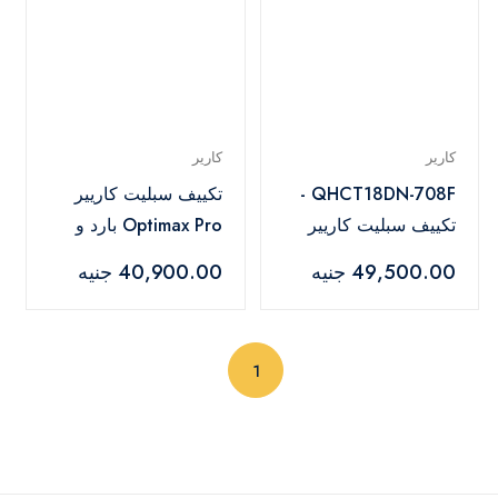
كارير
كارير
QHCT18DN-708F -
تكييف سبليت كاريير
تكييف سبليت كاريير
Optimax Pro بارد و
Optimax بارد و ساخن
ساخن، 2.25 حصان،
49,500.00 جنيه
40,900.00 جنيه
ديجيتال بتقنية الانفرتر،
ابيض - 53QHCT18N-
2.25 حصان، ابيض - 53
708F
(current)
1