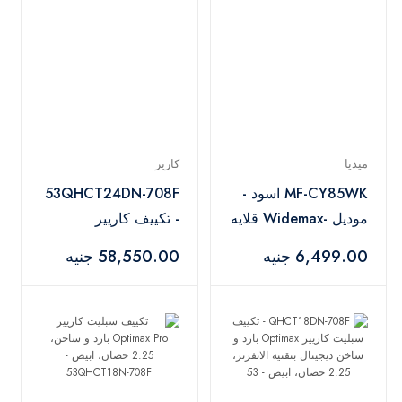
ميديا
كارير
MF-CY85WK اسود -
53QHCT24DN-708F
موديل -Widemax قلايه
- تكييف كاريير
هوائيه سعه ٩ لتر بطبقه
اوبتيماكس إنفرتر 3
6,499.00 جنيه
58,550.00 جنيه
حصان بارد و ساخن