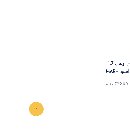
غلاية مياة سوناي ويفي 1.7
لتر 2200 وات اسود -MAR-
799.00 جنيه
(current)
1