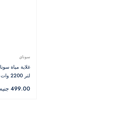
سوناي
3970
499.00 جنيه