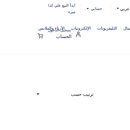
ابدأ البيع علي كذا
حسابي
عربي
ميزة
مال
التليفزيونات
الإلكترونيات
الأزياء والملابس
تسجيل الدخول
الحساب
ترتيب حسب