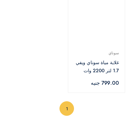
سوناي
غلاية مياة سوناي ويفي
1.7 لتر 2200 وات
اسود -MAR-3970
799.00 جنيه
(current)
1