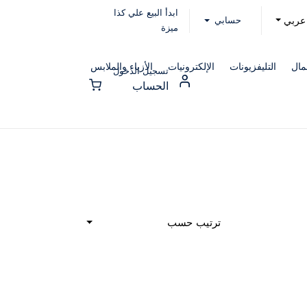
ابدأ البيع علي كذا
حسابي
عربي
ميزة
مال
التليفزيونات
الإلكترونيات
الأزياء والملابس
تسجيل الدخول
الحساب
ترتيب حسب