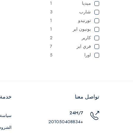
ميديا
1
شارب
3
تورنيدو
1
يونيون اير
1
كارير
2
فري اير
7
اورا
5
تواصل معنا
خدمة ا
24H/7
سياسة 
+201050408834
الشروط