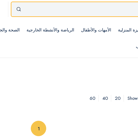
زة المنزلية
الأمهات والأطفال
الرياضة والأنشطة الخارجية
الصحة والج
ب
60
40
20
Showi
(current)
1