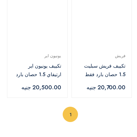
فريش
يونيون اير
تكييف فريش سبليت
تكييف يونيون اير
1.5 حصان بارد فقط
ارتيفاي 1.5 حصان بارد
تربو - FUFW12C/IW
و ساخن - ARTI012HV
20,700.00 جنيه
20,500.00 جنيه
(current)
1