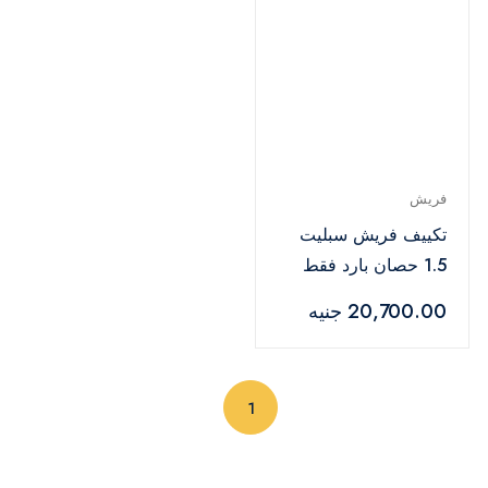
فريش
تكييف فريش سبليت
1.5 حصان بارد فقط
تربو - FUFW12C/IW
20,700.00 جنيه
(current)
1