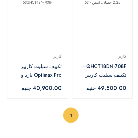
كارير
كارير
QHCT18DN-708F -
تكييف سبليت كاريير
تكييف سبليت كاريير
Optimax Pro بارد و
Optimax بارد و ساخن
ساخن، 2.25 حصان،
49,500.00 جنيه
40,900.00 جنيه
ديجيتال بتقنية الانفرتر،
ابيض - 53QHCT18N-
2.25 حصان، ابيض - 53
708F
(current)
1