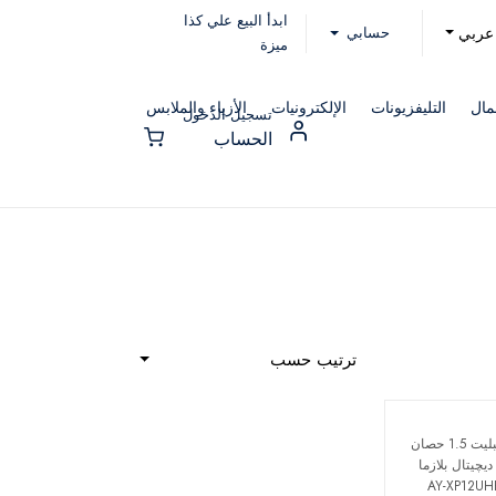
ابدأ البيع علي كذا
حسابي
عربي
ميزة
مال
التليفزيونات
الإلكترونيات
الأزياء والملابس
تسجيل الدخول
الحساب
ترتيب حسب