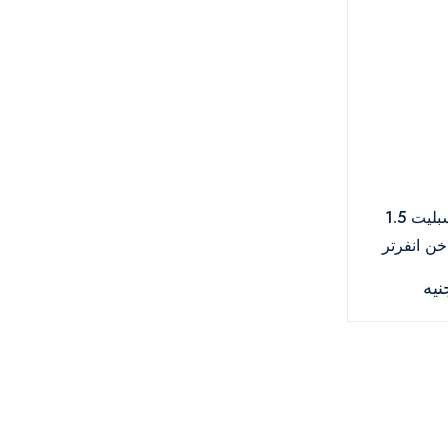
تكييف شارب اسبليت 1.5
خن انفرتر
لاستر