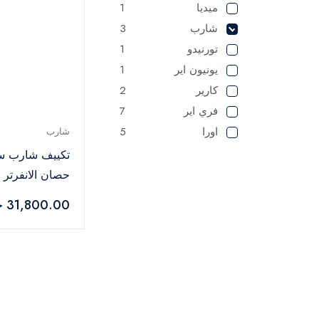
ميديا
1
شارب
3
تورنيدو
1
يونيون اير
1
كارير
2
فري اير
7
اورا
5
شارب
حصان الانفرتر 
AH-XP12BME
31,800.00 جنيه