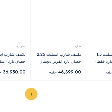
شارب
شارب
تكييف شارب سبليت 1.5
تكييف شارب اسبليت 2.25
بارد فقط -
حصان بارد انفرتر ديچيتال
حصان بارد - سا
بلازما كلاستر سيلفر - AH-
ديچيتال بلازما ك
46,399.00 جنيه
36,950.00 جنيه
XP18UHE
سيلفر - AY-XP12UHE
(current)
1