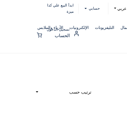
ابدأ البيع علي كذا
حسابي
عربي
ميزة
مال
التليفزيونات
الإلكترونيات
الأزياء والملابس
تسجيل الدخول
الحساب
ترتيب حسب