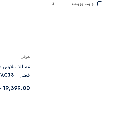
وايت بوينت
3
هوفر
فضي - 3R
ELA
19,399.00 جنيه