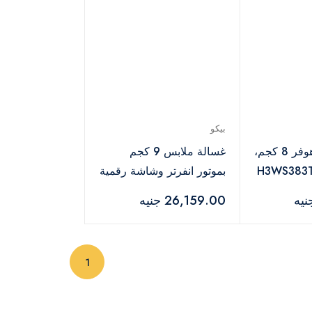
بيكو
غسالة ملابس هوفر 8 كجم،
غسالة ملابس 9 كجم
H3WS383TAC-
بموتور انفرتر وشاشة رقمية
من بيكو ، 1200 لفة في
26,159.00 جنيه
الدقيقة - رمادي
(current)
1