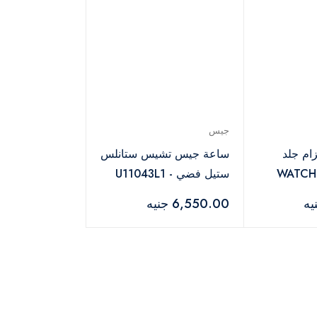
جيس
ام جلد
ساعة جيس تشيس ستانلس
ساح أسود - WATCH-
ستيل فضي - U11043L1
6,550.00 جنيه