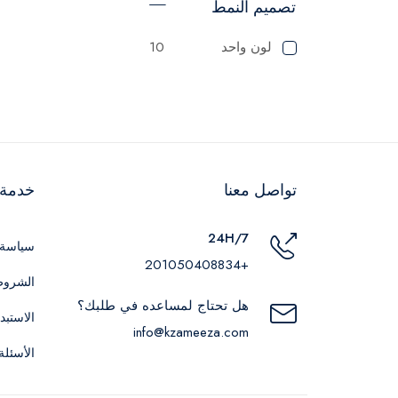
تصميم النمط
لون واحد
10
تواصل معنا
خدمة ا
24H/7
سياسة 
+201050408834
الشروط
هل تحتاج لمساعده في طلبك؟
الاستبد
info@kzameeza.com
الأسئلة