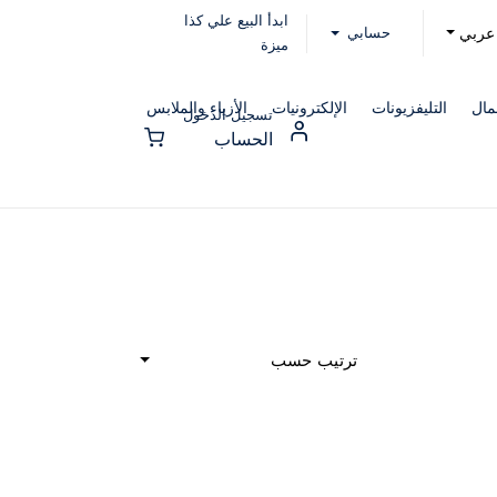
ابدأ البيع علي كذا
حسابي
عربي
ميزة
مال
التليفزيونات
الإلكترونيات
الأزياء والملابس
تسجيل الدخول
الحساب
ترتيب حسب