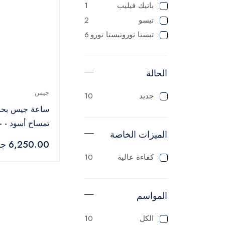
باتيك فيليب
1
تيسو
2
تيستا توروتيستا تورو
6
الحالة
جيس
جديد
10
ساعة جيس بحز
تم
الميزات الخاصة
G76030L
6,250.00 جنيه
كفاءة عالية
10
المواسم
الكل
10