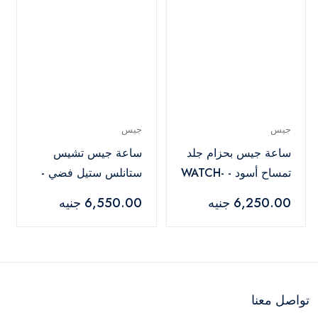
جيس
جيس
ساعة جيس بحزام جلد
ساعة جيس تشيس
تمساح أسود - WATCH-
ستانلس ستيل فضي -
U11043L1
G76030L
6,250.00 جنيه
6,550.00 جنيه
تواصل معنا