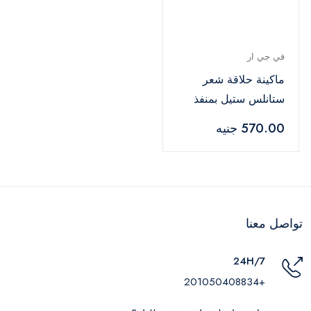
في جي ار
ماكينة حلاقة شعر
ستانلس ستيل بمنفذ
USB و3 امشاط من في
570.00 جنيه
جي ار V-071
تواصل معنا
24H/7
+201050408834