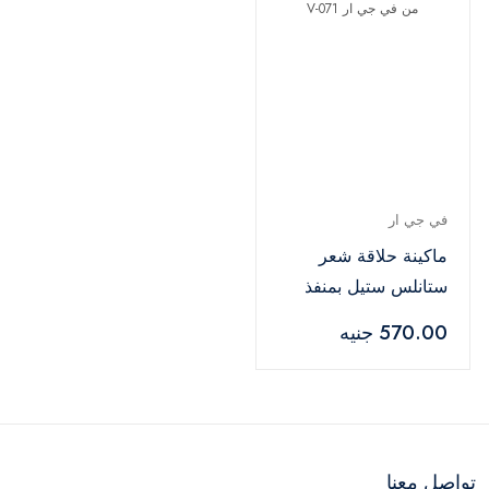
في جي ار
ماكينة حلاقة شعر
ستانلس ستيل بمنفذ
USB و3 امشاط من في
570.00 جنيه
جي ار V-071
تواصل معنا