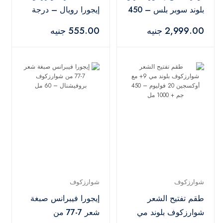
بلوند سوبر بلس – 450
إيجورا رويال – درجة
جم
7.00
2,999.00 جنيه
555.00 جنيه
شوارزكوف
شوارزكوف
طقم تفتيح الشعر
إيجورا فيبرانس صبغة
شوارزكوف بلوند مي
شعر 7-77 من