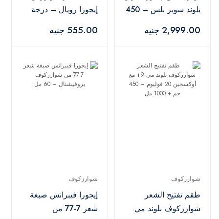
بلوند سوبر بلس – 450
إيجورا رويال – درجة
جم
7.00
2,999.00 جنيه
555.00 جنيه
شوارزكوف
شوارزكوف
طقم تفتيح الشعر
إيجورا فيبرانس صبغة
شوارزكوف بلوند مي
شعر 7-77 من