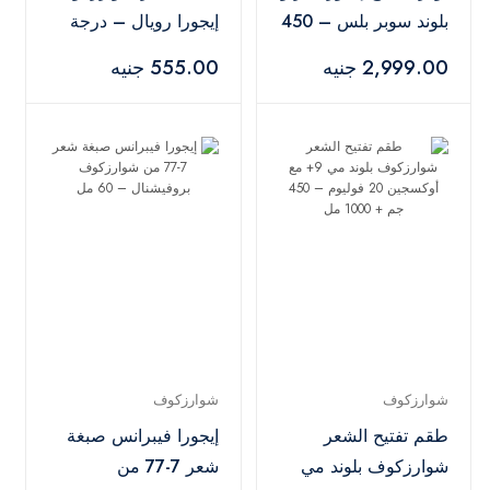
بلوند سوبر بلس – 450
إيجورا رويال – درجة
جم
7.00
2,999.00 جنيه
555.00 جنيه
شوارزكوف
شوارزكوف
طقم تفتيح الشعر
إيجورا فيبرانس صبغة
شوارزكوف بلوند مي
شعر 7-77 من