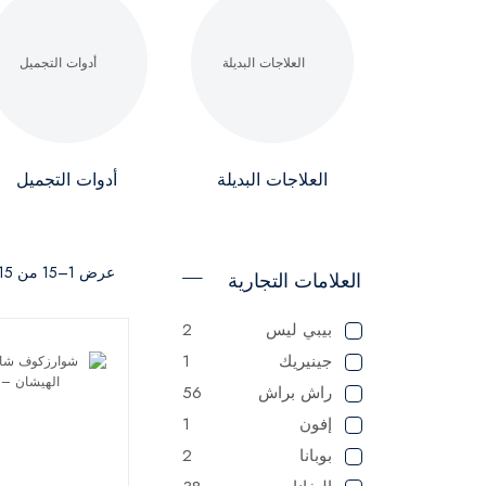
العلاجات البديلة
أدوات التجميل
عرض 1–15 من 15 نتيجة
العلامات التجارية
بيبي ليس
2
جينيريك
1
راش براش
56
إفون
1
بوبانا
2