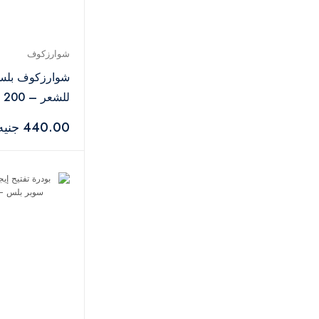
إندولا
3
فلورمار
18
هادريكس
1
شوارزكوف
شوارزكوف
14
شوارزكوف بلسم 
كلايف كريستيان
2
للشعر – 200 مل
أمواج
2
440.00 جنيه
زيرجوف
6
عطر دي مارلي
1
جان بول غوتييه
3
إنشيو
1
نيشان
1
بيردو
1
سونيفر
2
كيهجا-اتش
1
الرصاصي
2