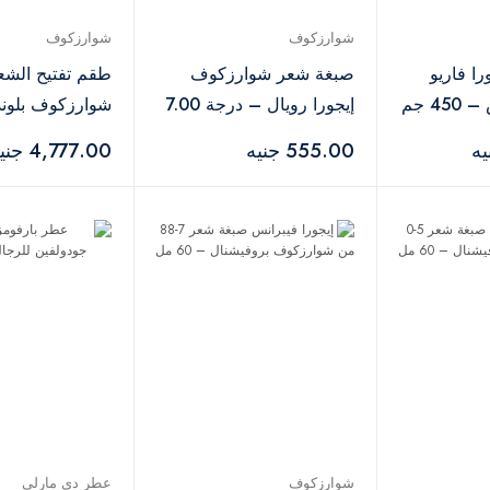
شوارزكوف
شوارزكوف
را فاريو
صبغة شعر شوارزكوف
طقم تفتيح الشع
4 جم
إيجورا رويال – درجة 7.00
555.00 جنيه
4,777.00 جنيه
450 جم + 1000 مل
شوارزكوف
عطر دي مارلي