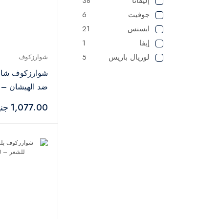
إليفانا
38
جوفيت
6
ايسنس
21
إيفا
1
لوريال باريس
5
شوارزكوف
شيجلام
2
شوارزكوف شام
في جي ار
1
ضد الهيشان – 250 مل
لطافة
1
1,077.00 جنيه
مايبيلين
1
2
NYX
شيري اند بيري
5
ايلي
2
باكو رابان
2
توم فورد
11
ويت اند وايلد
2
توب فايس
27