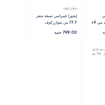
شوارزكوف
ر
إيجورا فيبرانس صبغة شعر
شوارزكوف بلوند مي 9+
7-77 من شوارزكوف
مع أوكسجين 20 فوليوم –
بروفيشنال – 60 مل
799.00 جنيه