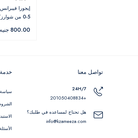
إيجورا فيبران
5-0 من شوار
بروفيشنال – 60 مل
800.00 جنيه
تواصل معنا
خدمة ا
24H/7
سياسة 
+201050408834
الشروط
هل تحتاج لمساعده في طلبك؟
الاستبد
info@kzameeza.com
الأسئلة