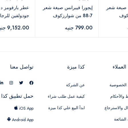
س صبغة شعر
إيجورا فيبرانس صبغة شعر
عطر بارفومز د
زكوف
7-88 من شوارزكوف
جودولفين للرجال - 5
بروفيشنال – 60 مل
799.00 جنيه
9,152.00 جنيه
لعملاء
كذا ميزة
تواصل معنا
الخصوصية
عن الشركة
حمل تطبيق كذا 
 والأحكام
كيفية عمل طلب شراء
ال والاسترجاع
ابدأ البيع علي كذا ميزة
iOS App
 الشائعة
Android App