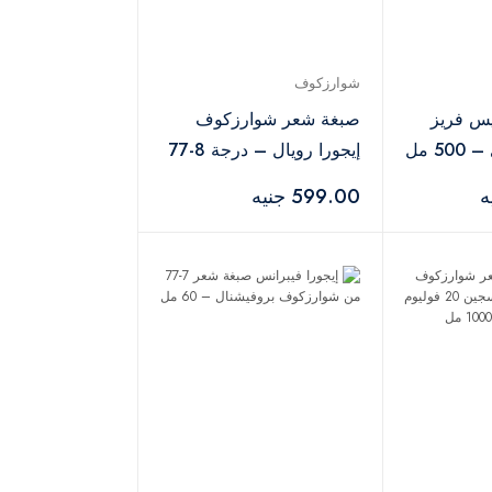
شوارزكوف
س فريز
صبغة شعر شوارزكوف
5 مل
إيجورا رويال – درجة 8-77
599.00 جنيه