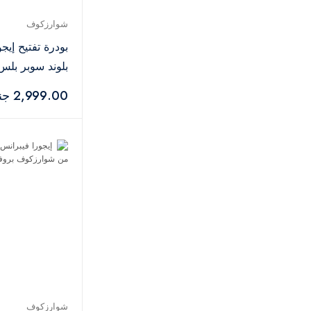
ميس جي لو
7
أولابليكس
1
شوارزكوف
يولو
11
بودرة تفتيح إيجو
مونايا
4
بلوند سوبر بلس – 50
لاكمي
7
2,999.00 جنيه
ذا هير أديكت
1
بيس
1
كاتريس
3
تشي
2
أسترا
2
فيرا
2
إيفولوديرم
1
كوسوالا
1
إيفلين
2
كريم 21
3
كوبليكس
1
شوارزكوف