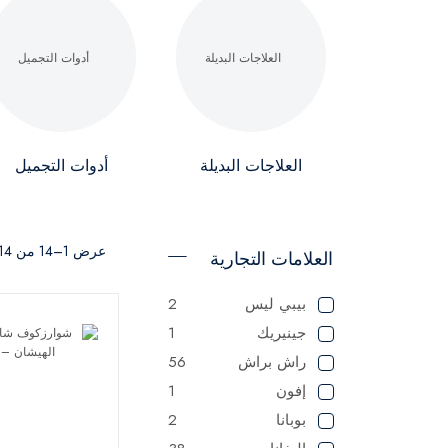
العلاجات البديلة
أدوات التجميل
عرض 1–14 من 14 نتيجة
العلامات التجارية
بيبي ليس
2
جينيريك
1
راش براش
56
إفون
1
بوبانا
2