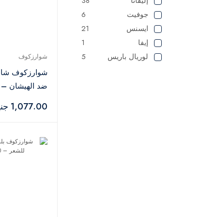
إليفانا
38
جوفيت
6
ايسنس
21
إيفا
1
لوريال باريس
5
شوارزكوف
شيجلام
2
شوارزكوف شام
في جي ار
1
ضد الهيشان – 250 مل
لطافة
1
1,077.00 جنيه
مايبيلين
1
2
NYX
شيري اند بيري
5
ايلي
2
باكو رابان
2
توم فورد
11
ويت اند وايلد
2
توب فايس
27