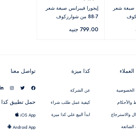
س صبغة شعر
إيجورا فيبرانس صبغة شعر
زكوف
7-88 من شوارزكوف
بروفيشنال – 60 مل
799.00 جنيه
لعملاء
كذا ميزة
تواصل معنا
الخصوصية
عن الشركة
حمل تطبيق كذا 
 والأحكام
كيفية عمل طلب شراء
ال والاسترجاع
ابدأ البيع علي كذا ميزة
iOS App
 الشائعة
Android App