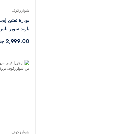
ميس جي لو
7
أولابليكس
1
شوارزكوف
يولو
11
بودرة تفتيح إيجو
مونايا
4
بلوند سوبر بلس – 50
لاكمي
7
2,999.00 جنيه
ذا هير أديكت
1
بيس
1
كاتريس
3
تشي
2
أسترا
2
فيرا
2
إيفولوديرم
1
كوسوالا
1
إيفلين
2
كريم 21
3
كوبليكس
1
شوارزكوف