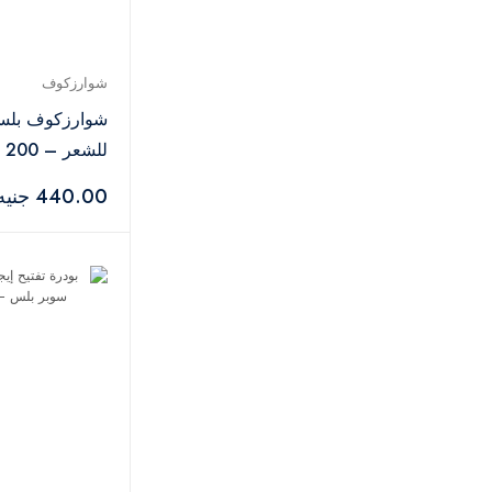
إندولا
3
فلورمار
18
هادريكس
1
شوارزكوف
شوارزكوف
14
شوارزكوف بلسم 
كلايف كريستيان
2
للشعر – 200 مل
أمواج
2
440.00 جنيه
زيرجوف
6
عطر دي مارلي
1
جان بول غوتييه
3
إنشيو
1
نيشان
1
بيردو
1
سونيفر
2
كيهجا-اتش
1
الرصاصي
2