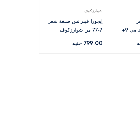
شوارزكوف
ر
إيجورا فيبرانس صبغة شعر
شوارزكوف بلوند مي 9+
7-77 من شوارزكوف
مع أوكسجين 20 فوليوم –
بروفيشنال – 60 مل
799.00 جنيه