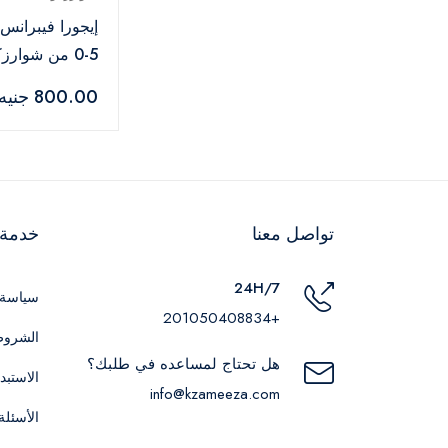
إيجورا فيبران
5-0 من شوار
بروفيشنال – 60 مل
800.00 جنيه
تواصل معنا
خدمة ا
24H/7
سياسة 
+201050408834
الشروط
هل تحتاج لمساعده في طلبك؟
الاستبد
info@kzameeza.com
الأسئلة