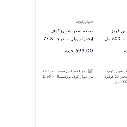
شوارزكوف
س فريز
صبغة شعر شوارزكوف
5 مل
إيجورا رويال – درجة 8-77
599.00 جنيه