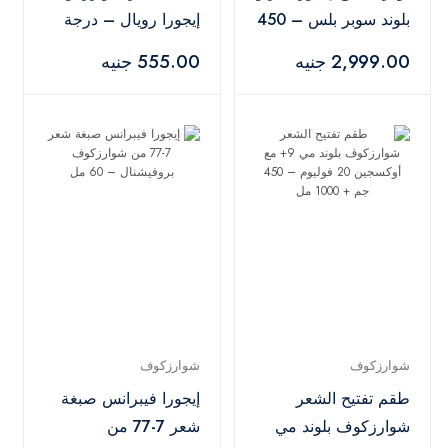
بلوند سوبر بلس – 450
إيجورا رويال – درجة
جم
7.00
2,999.00 جنيه
555.00 جنيه
شوارزكوف
شوارزكوف
طقم تفتيح الشعر
إيجورا فيبرانس صبغة
شوارزكوف بلوند مي
شعر 7-77 من