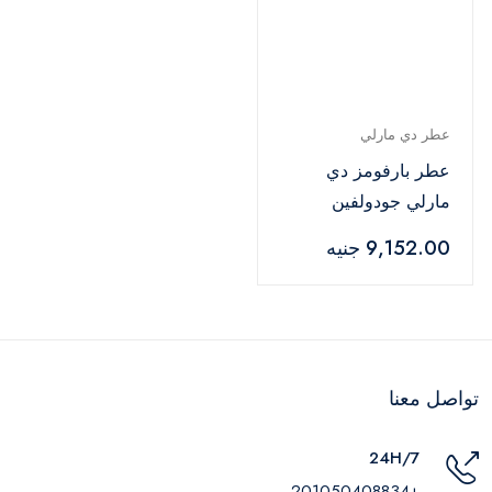
عطر دي مارلي
عطر بارفومز دي
مارلي جودولفين
للرجال - 125 مل
9,152.00 جنيه
تواصل معنا
24H/7
+201050408834