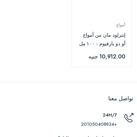
أمواج
إنترلود مان من أمواج
أو دو بارفيوم - ١٠٠ مل
10,912.00 جنيه
تواصل معنا
24H/7
+201050408834