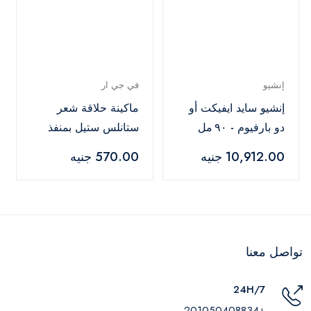
إنشيو
في جي ار
إنشيو سايد ايفيكت أو
ماكينة حلاقة شعر
دو بارفيوم - ٩٠ مل
ستانلس ستيل بمنفذ
USB و3 امشاط من في
10,912.00 جنيه
570.00 جنيه
جي ار V-071
تواصل معنا
24H/7
+201050408834